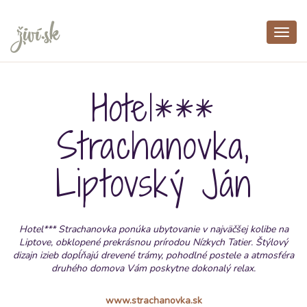
Toggl
navig
Hotel***
Strachanovka,
Liptovský Ján
Hotel*** Strachanovka ponúka ubytovanie v najväčšej kolibe na
Liptove, obklopené prekrásnou prírodou Nízkych Tatier. Štýlový
dizajn izieb dopĺňajú drevené trámy, pohodlné postele a atmosféra
druhého domova Vám poskytne dokonalý relax.
www.strachanovka.sk